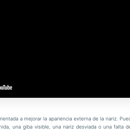
ientada a mejorar la apariencia externa de la nariz. Pue
ida, una giba visible, una nariz desviada o una falta d