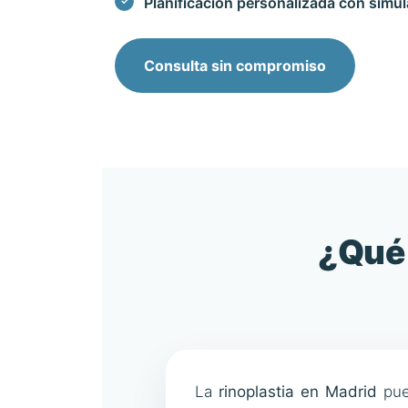
Planificación personalizada con simul
Consulta sin compromiso
¿Qué 
La
rinoplastia
en Madrid
pued