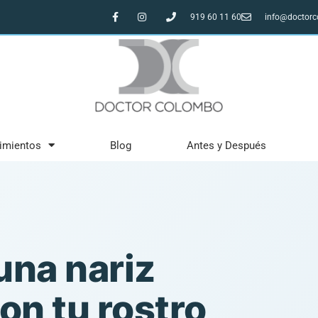
919 60 11 60
info@doctor
imientos
Blog
Antes y Después
una nariz
on tu rostro