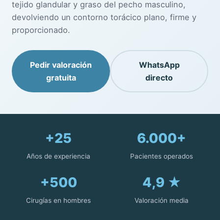
tejido glandular y graso del pecho masculino,
devolviendo un contorno torácico plano, firme y
proporcionado.
Pedir valoración
WhatsApp
gratuita
directo
+25
6.000+
Años de experiencia
Pacientes operados
+500
4,9 ★
Cirugías en hombres
Valoración media