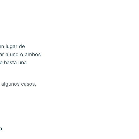
en lugar de
ctar a uno o ambos
le hasta una
n algunos casos,
a