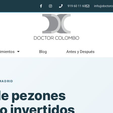
919 60 11 60
info@doctor
imientos
Blog
Antes y Después
MADRID
de pezones
o invertidos