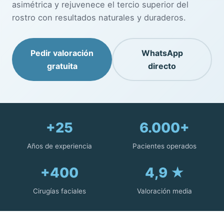
asimétrica y rejuvenece el tercio superior del
rostro con resultados naturales y duraderos.
Pedir valoración
WhatsApp
gratuita
directo
+25
6.000+
Años de experiencia
Pacientes operados
+400
4,9 ★
Cirugías faciales
Valoración media