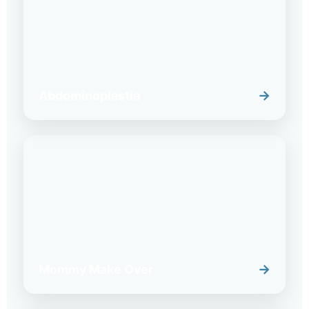
→
Abdominoplastia
→
Mommy Make Over