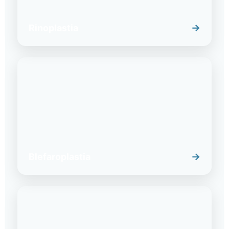
→
Rinoplastia
→
Blefaroplastia