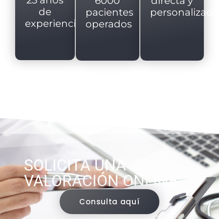
25 años
directa y
6000
de
personalizad
pacientes
experiencia
operados
SOLICITA UNA
VALORACIÓN ONLINE
Consulta aquí